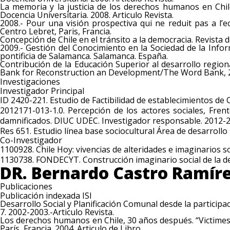
La memoria y la justicia de los derechos humanos en Chil
Docencia Universitaria. 2008. Articulo Revista.
2008.- Pour una visión prospectiva qui ne reduit pas a l’e
Centro Lebret, Paris, Francia.
Concepción de Chile en el tránsito a la democracia. Revista
2009.- Gestión del Conocimiento en la Sociedad de la Inform
pontificia de Salamanca. Salamanca. España.
Contribución de la Educación Superior al desarrollo regiona
Bank for Reconstruction an Development/The Word Bank, 
Investigaciones
Investigador Principal
ID 2420-221. Estudio de Factibilidad de establecimientos de
2012171-013-1.0. Percepción de los actores sociales, Fren
damnificados. DIUC UDEC. Investigador responsable. 2012-2
Res 651. Estudio línea base sociocultural Área de desarroll
Co-Investigador
1100928. Chile Hoy: vivencias de alteridades e imaginarios s
1130738. FONDECYT. Construcción imaginario social de la de
DR. Bernardo Castro Ramír
Publicaciones
Publicación indexada ISI
Desarrollo Social y Planificación Comunal desde la particip
7. 2002-2003.-Articulo Revista.
Los derechos humanos en Chile, 30 años después. “Victimes d
París, Francia. 2004. Articulo de Libro.