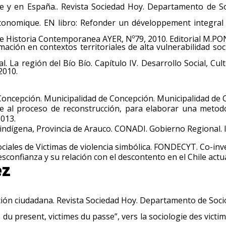
e y en España.. Revista Sociedad Hoy. Departamento de So
conomique. EN libro: Refonder un développement integral et
 de Historia Contemporanea AYER, Nº79, 2010. Editorial M.PON
ación en contextos territoriales de alta vulnerabilidad soc
l. La región del Bío Bío. Capítulo IV. Desarrollo Social, C
2010.
 Concepción. Municipalidad de Concepción. Municipalidad de 
te al proceso de reconstrucción, para elaborar una metodo
013.
o indígena, Provincia de Arauco. CONADI. Gobierno Regional. 
ociales de Victimas de violencia simbólica. FONDECYT. Co-inv
sconfianza y su relación con el descontento en el Chile act
ez
ación ciudadana. Revista Sociedad Hoy. Departamento de Soci
u present, victimes du passe”, vers la sociologie des victi