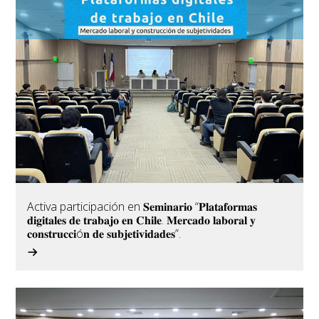
Activa participación en 𝐒𝐞𝐦𝐢𝐧𝐚𝐫𝐢𝐨 “𝐏𝐥𝐚𝐭𝐚𝐟𝐨𝐫𝐦𝐚𝐬
𝐝𝐢𝐠𝐢𝐭𝐚𝐥𝐞𝐬 𝐝𝐞 𝐭𝐫𝐚𝐛𝐚𝐣𝐨 𝐞𝐧 𝐂𝐡𝐢𝐥𝐞. 𝐌𝐞𝐫𝐜𝐚𝐝𝐨 𝐥𝐚𝐛𝐨𝐫𝐚𝐥 𝐲
𝐜𝐨𝐧𝐬𝐭𝐫𝐮𝐜𝐜𝐢ó𝐧 𝐝𝐞 𝐬𝐮𝐛𝐣𝐞𝐭𝐢𝐯𝐢𝐝𝐚𝐝𝐞𝐬”.⁣⁣