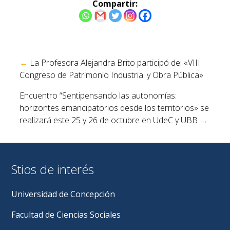
Compartir:
Navegación
←
La Profesora Alejandra Brito participó del «VIII
de
Congreso de Patrimonio Industrial y Obra Pública»
entradas
Encuentro “Sentipensando las autonomías:
horizontes emancipatorios desde los territorios» se
realizará este 25 y 26 de octubre en UdeC y UBB
→
Stios de interés
Universidad de Concepción
Facultad de Ciencias Sociales