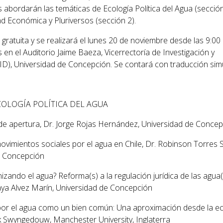
s abordarán las temáticas de Ecología Política del Agua (sección
 Económica y Pluriversos (sección 2).
 gratuita y se realizará el lunes 20 de noviembre desde las 9:00
 en el Auditorio Jaime Baeza, Vicerrectoría de Investigación y
ID)
,
Universidad de Concepción. Se contará con traducción sim
COLOGÍA POLÍTICA DEL AGUA
de apertura
, Dr. Jorge Rojas Hernández, Universidad de Conce
vimientos sociales por el agua en Chile
, Dr. Robinson Torres S
e Concepción
izando el agua? Reforma(s) a la regulación jurídica de las agua(
aya Alvez Marín, Universidad de Concepción
por el agua como un bien común: Una aproximación desde la ec
rik Swyngedouw, Manchester University, Inglaterra