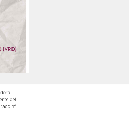
adora
ente del
orado n°