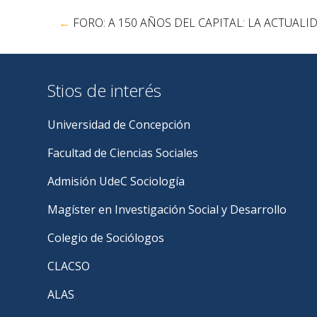
Navegación
←
FORO: A 150 AÑOS DEL CAPITAL: LA ACTUA
de
entradas
Stios de interés
Universidad de Concepción
Facultad de Ciencias Sociales
Admisión UdeC Sociología
Magíster en Investigación Social y Desarrollo
Colegio de Sociólogos
CLACSO
ALAS