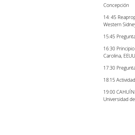
Concepción
14: 45
Reaprop
Western Sidney 
15:45
Pregunta
16:30
Principi
Carolina, EEU
17:30
Pregunta
18:15
Actividad
19:00 CAHUÍN
Universidad d