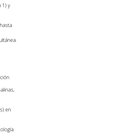
 1) y
 hasta
ultánea.
pción
alinas,
s) en
ología