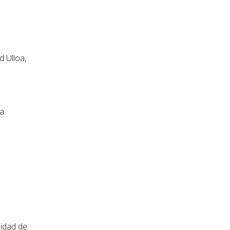
id Ulloa,
ca
sidad de