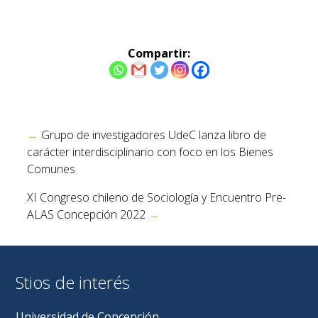
Compartir:
Navegación
←
Grupo de investigadores UdeC lanza libro de
de
carácter interdisciplinario con foco en los Bienes
entradas
Comunes
XI Congreso chileno de Sociología y Encuentro Pre-
ALAS Concepción 2022
→
Stios de interés
Universidad de Concepción