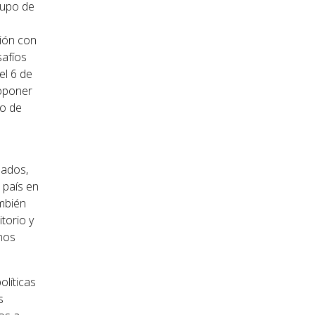
rupo de
ción con
safíos
el 6 de
roponer
so de
uados,
 país en
ambién
torio y
nos
olíticas
s