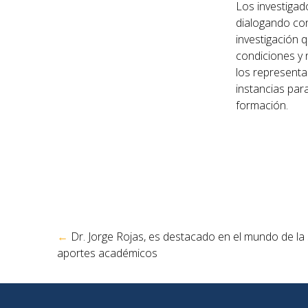
Los investigad
dialogando con
investigación 
condiciones y 
los representa
instancias par
formación.
Navegación
←
Dr. Jorge Rojas, es destacado en el mundo de la
de
aportes académicos
entradas