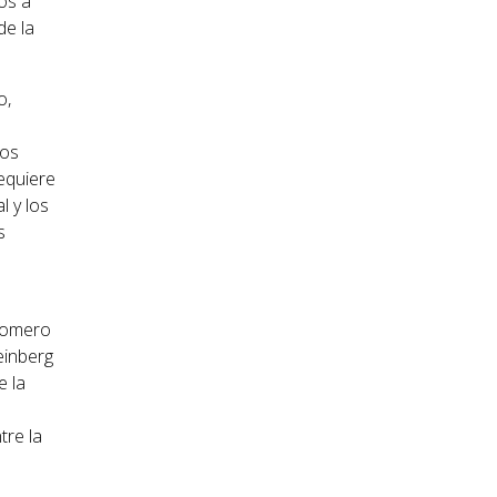
os a
de la
o,
los
requiere
l y los
s
 Romero
einberg
e la
tre la