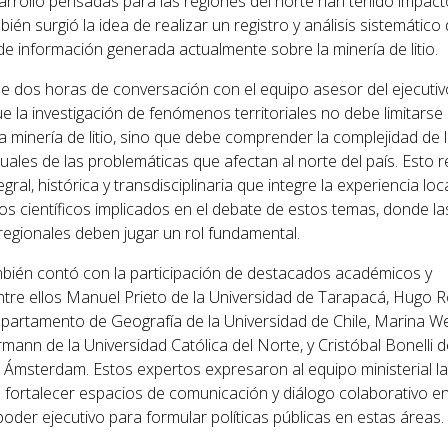
rrollo pensadas para las regiones del norte han tenido impact
mbién surgió la idea de realizar un registro y análisis sistemático 
de información generada actualmente sobre la minería de litio.
 dos horas de conversación con el equipo asesor del ejecutiv
e la investigación de fenómenos territoriales no debe limitarse
a minería de litio, sino que debe comprender la complejidad de 
uales de las problemáticas que afectan al norte del país. Esto 
gral, histórica y transdisciplinaria que integre la experiencia loca
s científicos implicados en el debate de estos temas, donde la
regionales deben jugar un rol fundamental.
bién contó con la participación de destacados académicos y
tre ellos Manuel Prieto de la Universidad de Tarapacá, Hugo
partamento de Geografía de la Universidad de Chile, Marina W
ann de la Universidad Católica del Norte, y Cristóbal Bonelli d
 Ámsterdam. Estos expertos expresaron al equipo ministerial la
 fortalecer espacios de comunicación y diálogo colaborativo en
poder ejecutivo para formular políticas públicas en estas áreas.