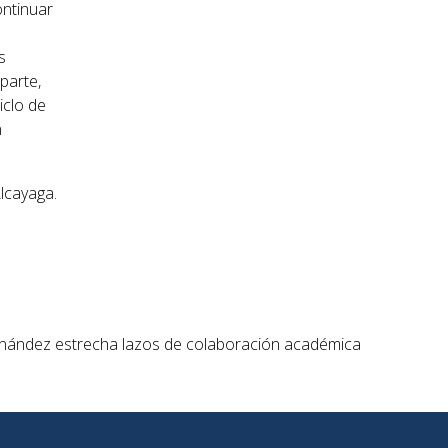
ontinuar
s
parte,
iclo de
n
lcayaga.
ernández estrecha lazos de colaboración académica