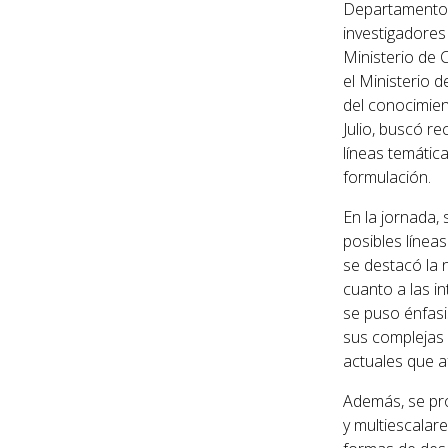
Departamento d
investigadores
Ministerio de 
el Ministerio 
del conocimient
Julio, buscó r
líneas temática
formulación.
En la jornada,
posibles líneas
se destacó la 
cuanto a las i
se puso énfasis
sus complejas 
actuales que a
Además, se pro
y multiescalare