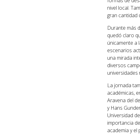
formas de desa
nivel local. Ta
gran cantidad 
Durante más de
quedó claro qu
únicamente a l
escenarios act
una mirada inte
diversos campo
universidades 
La jornada tam
académicas, en
Aravena del de
y Hans Gunderm
Universidad de
importancia de
academia y el 