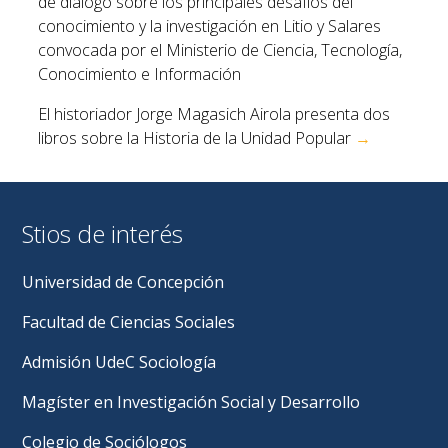
de diálogo sobre los principales desafíos del
entradas
conocimiento y la investigación en Litio y Salares
convocada por el Ministerio de Ciencia, Tecnología,
Conocimiento e Información
El historiador Jorge Magasich Airola presenta dos
libros sobre la Historia de la Unidad Popular
→
Stios de interés
Universidad de Concepción
Facultad de Ciencias Sociales
Admisión UdeC Sociología
Magíster en Investigación Social y Desarrollo
Colegio de Sociólogos