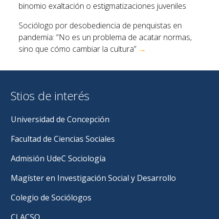
binomio exaltación o estigmatizaciones juveniles
entradas
Sociólogo por desobediencia de penquistas en
pandemia: “No es un problema de acatar normas,
sino que cómo cambiar la cultura”
→
Stios de interés
Universidad de Concepción
Facultad de Ciencias Sociales
Admisión UdeC Sociología
Magíster en Investigación Social y Desarrollo
Colegio de Sociólogos
CLACSO