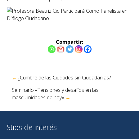
Compartir:
Navegación
←
¿Cumbre de las Ciudades sin Ciudadanías?
de
entradas
Seminario «Tensiones y desafíos en las
masculinidades de hoy»
→
Stios de interés