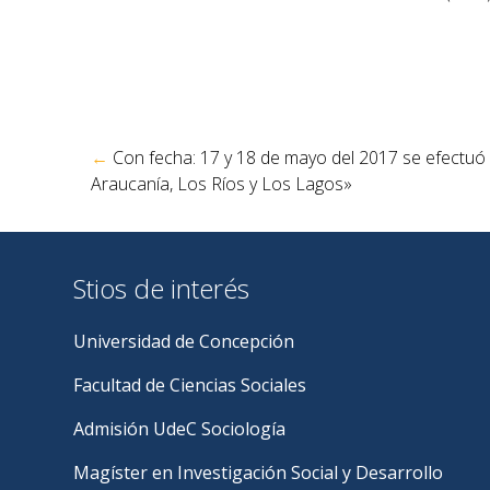
Navegación
←
Con fecha: 17 y 18 de mayo del 2017 se efectuó 
de
Araucanía, Los Ríos y Los Lagos»
entradas
Stios de interés
Universidad de Concepción
Facultad de Ciencias Sociales
Admisión UdeC Sociología
Magíster en Investigación Social y Desarrollo