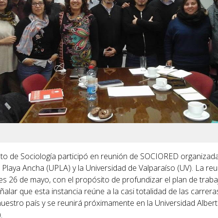
o de Sociología participó en reunión de SOCIORED organizada
 Playa Ancha (UPLA) y la Universidad de Valparaíso (UV). La re
nes 26 de mayo, con el propósito de profundizar el plan de traba
alar que esta instancia reúne a la casi totalidad de las carrera
nuestro país y se reunirá próximamente en la Universidad Alber
.