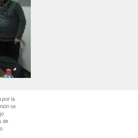
 por la
unión se
jo
s de
to