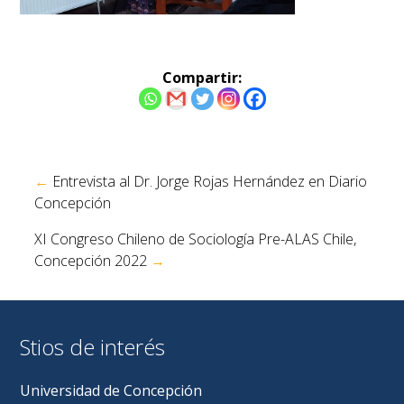
Compartir:
Navegación
←
Entrevista al Dr. Jorge Rojas Hernández en Diario
de
Concepción
entradas
XI Congreso Chileno de Sociología Pre-ALAS Chile,
Concepción 2022
→
Stios de interés
Universidad de Concepción