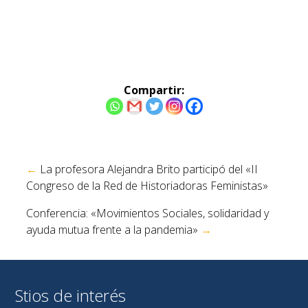
Compartir:
Navegación
←
La profesora Alejandra Brito participó del «II
de
Congreso de la Red de Historiadoras Feministas»
entradas
Conferencia: «Movimientos Sociales, solidaridad y
ayuda mutua frente a la pandemia»
→
Stios de interés