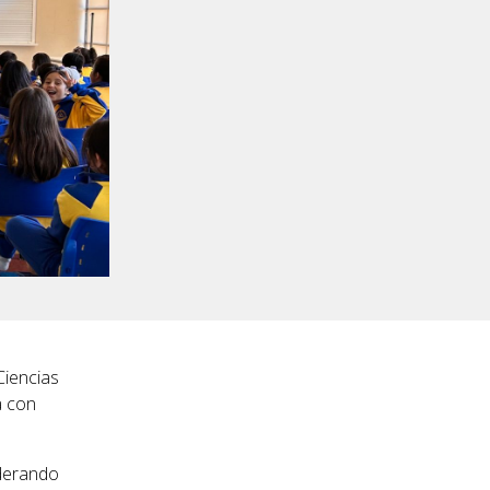
.
Ciencias
a con
iderando