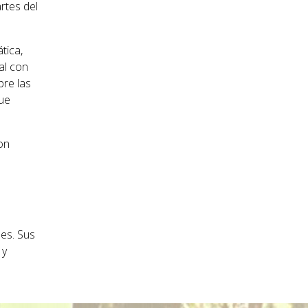
artes del
tica,
al con
bre las
que
on
les. Sus
 y