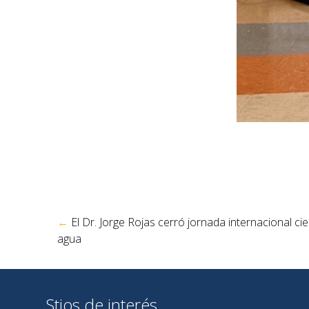
Navegación
←
El Dr. Jorge Rojas cerró jornada internacional cien
de
agua
entradas
Stios de interés