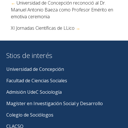
←
Universidad de Concepción reconoció al Dr.
de
Manuel Antonio Baeza como Profesor Emérito en
entradas
emotiva ceremonia
XI Jornadas Científicas de LLico
→
Stios de interés
Universidad de Concepción
Facultad de Ciencias Sociales
Admisión UdeC Sociología
Magíster en Investigación Social y Desarrollo
Colegio de Sociólogos
CLACSO