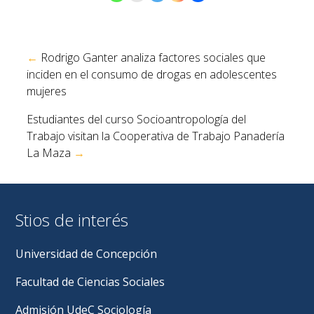
Navegación
←
Rodrigo Ganter analiza factores sociales que
de
inciden en el consumo de drogas en adolescentes
entradas
mujeres
Estudiantes del curso Socioantropología del
Trabajo visitan la Cooperativa de Trabajo Panadería
La Maza
→
Stios de interés
Universidad de Concepción
Facultad de Ciencias Sociales
Admisión UdeC Sociología