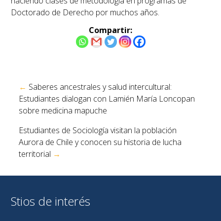
haciendo clases de metodología en programas de
Doctorado de Derecho por muchos años.
Compartir:
Navegación
←
Saberes ancestrales y salud intercultural:
de
Estudiantes dialogan con Lamién María Loncopan
entradas
sobre medicina mapuche
Estudiantes de Sociología visitan la población
Aurora de Chile y conocen su historia de lucha
territorial
→
Stios de interés