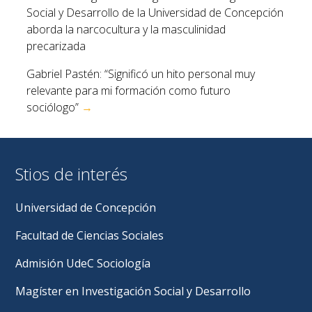
de
Social y Desarrollo de la Universidad de Concepción
entradas
aborda la narcocultura y la masculinidad
precarizada
Gabriel Pastén: “Significó un hito personal muy
relevante para mi formación como futuro
sociólogo”
→
Stios de interés
Universidad de Concepción
Facultad de Ciencias Sociales
Admisión UdeC Sociología
Magíster en Investigación Social y Desarrollo