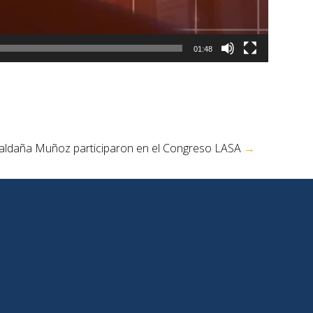
01:48
 Saldaña Muñoz participaron en el Congreso LASA
→