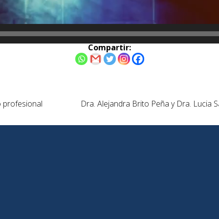
Compartir:
o profesional
Dra. Alejandra Brito Peña y Dra. Lucia