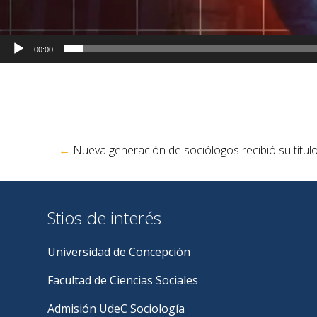
00:00
Navegación
←
Nueva generación de sociólogos recibió su títul
de
entradas
Stios de interés
Universidad de Concepción
Facultad de Ciencias Sociales
Admisión UdeC Sociología