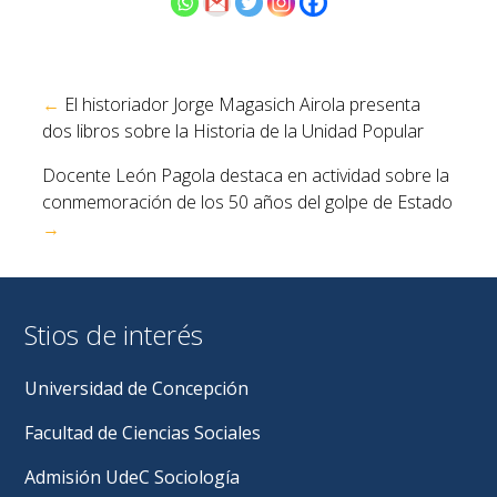
Navegación
←
El historiador Jorge Magasich Airola presenta
de
dos libros sobre la Historia de la Unidad Popular
entradas
Docente León Pagola destaca en actividad sobre la
conmemoración de los 50 años del golpe de Estado
→
Stios de interés
Universidad de Concepción
Facultad de Ciencias Sociales
Admisión UdeC Sociología