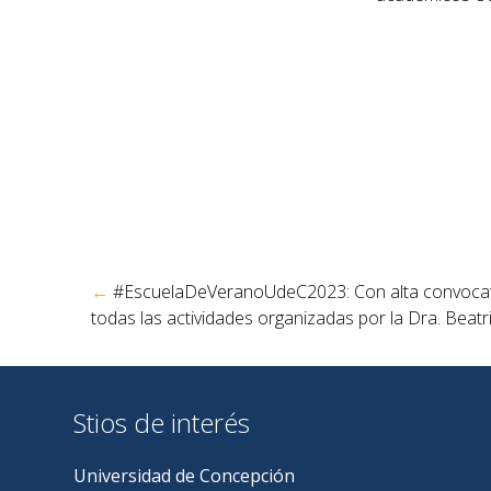
Navegación
←
#EscuelaDeVeranoUdeC2023: Con alta convocat
de
todas las actividades organizadas por la Dra. Beatr
entradas
Stios de interés
Universidad de Concepción