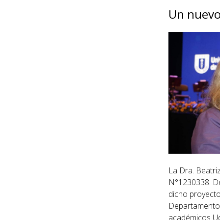
Un nuevo
La Dra. Beatri
N°1230338. De
dicho proyecto
Departamento 
académicos Ud