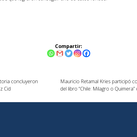
Compartir:
oria concluyeron
Mauricio Retamal Kries participó 
iz Cid
del libro “Chile: Milagro o Quimera”