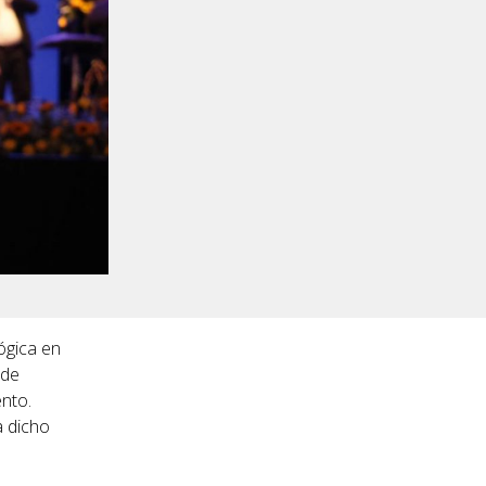
ógica en
 de
ento.
a dicho