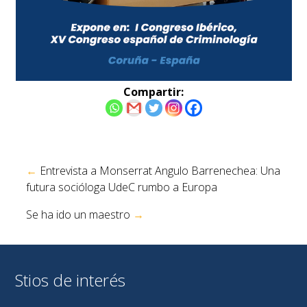
Compartir:
Navegación
←
Entrevista a Monserrat Angulo Barrenechea: Una
de
futura socióloga UdeC rumbo a Europa
entradas
Se ha ido un maestro
→
Stios de interés