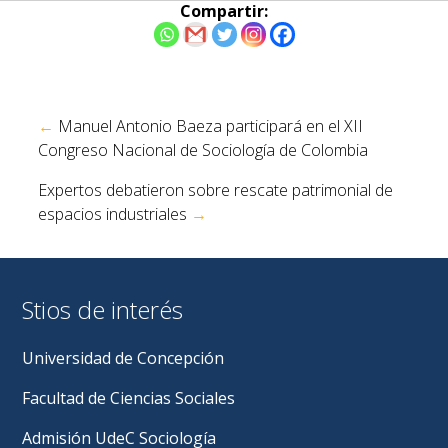
Compartir:
Navegación
←
Manuel Antonio Baeza participará en el XII
de
Congreso Nacional de Sociología de Colombia
entradas
Expertos debatieron sobre rescate patrimonial de
espacios industriales
→
Stios de interés
Universidad de Concepción
Facultad de Ciencias Sociales
Admisión UdeC Sociología