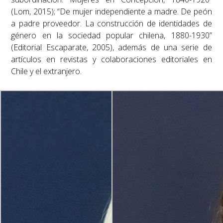
(Lom, 2015); “
De mujer independiente a madre. De peón
a padre proveedor. La construcción de identidades de
género en la sociedad popular chilena, 1880-1930
”
(Editorial Escaparate, 2005), además de una serie de
artículos en revistas y colaboraciones editoriales en
Chile y el extranjero.