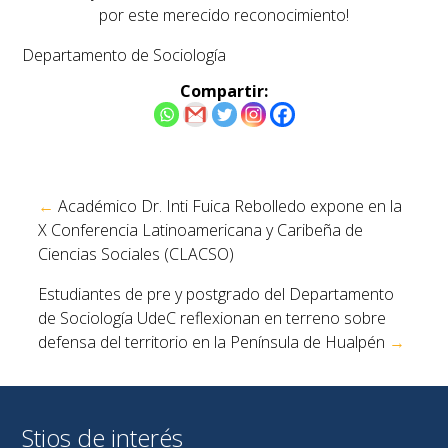
por este merecido reconocimiento!
Departamento de Sociología
Compartir:
Navegación
←
Académico Dr. Inti Fuica Rebolledo expone en la
de
X Conferencia Latinoamericana y Caribeña de
entradas
Ciencias Sociales (CLACSO)
Estudiantes de pre y postgrado del Departamento
de Sociología UdeC reflexionan en terreno sobre
defensa del territorio en la Península de Hualpén
→
Stios de interés