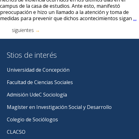
campus de la casa de estudios. Ante esto, manifestó
preocupación e hizo un llamado a la atención y toma de
D
medidas para prevenir que dichos acontecimientos sigan
…
d
Navegación
siguientes
→
de
d
entradas
S
Stios de interés
s
p
r
Universidad de Concepción
a
l
Facultad de Ciencias Sociales
s
d
Admisión UdeC Sociología
v
Magíster en Investigación Social y Desarrollo
e
Colegio de Sociólogos
CLACSO