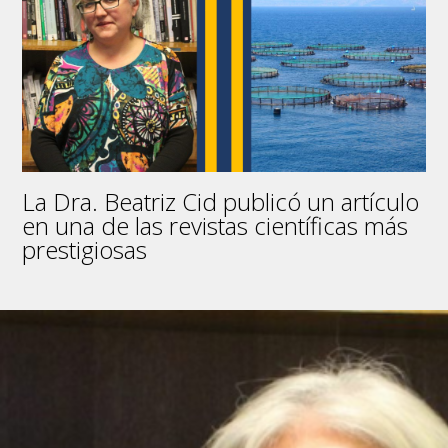
libro
«Transformaciones
socioecológicas
globales:
sociedad
pospandemia,
cambio
climático,
naturaleza
La Dra. Beatriz Cid publicó un artículo
y
democracia»
en una de las revistas científicas más
prestigiosas