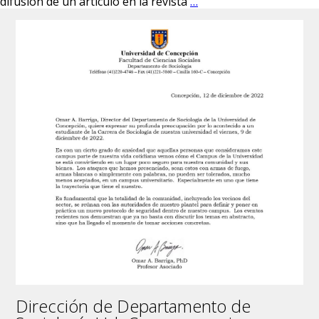
La
difusión de un artículo en la revista
…
Dra.
Beatriz
Cid
publicó
un
artículo
en
una
de
las
revistas
científicas
más
prestigiosas
Dirección de Departamento de