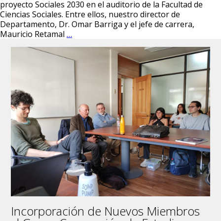
proyecto Sociales 2030 en el auditorio de la Facultad de
Ciencias Sociales. Entre ellos, nuestro director de
Departamento, Dr. Omar Barriga y el jefe de carrera,
Reunión
Mauricio Retamal
…
del
proyecto
«Sociales
2030»
para
el
cuerpo
docente
de
la
Facultad
de
Ciencias
Sociales
tuvo
excelente
acogida
Incorporación de Nuevos Miembros