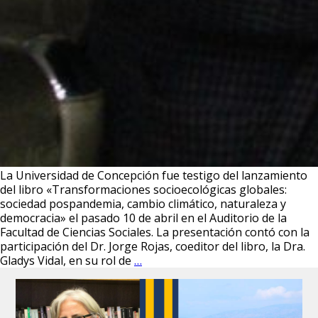
La Universidad de Concepción fue testigo del lanzamiento
del libro «Transformaciones socioecológicas globales:
sociedad pospandemia, cambio climático, naturaleza y
democracia» el pasado 10 de abril en el Auditorio de la
Facultad de Ciencias Sociales. La presentación contó con la
participación del Dr. Jorge Rojas, coeditor del libro, la Dra.
Dr.
Gladys Vidal, en su rol de
…
Jorge
Rojas
presentó
su