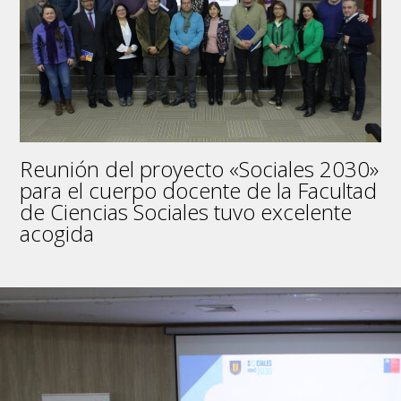
“Reconocimiento
a
la
investigación
y
creación
artística
de
excelencia
Reunión del proyecto «Sociales 2030»
2023
por
para el cuerpo docente de la Facultad
la
de Ciencias Sociales tuvo excelente
VRID
acogida