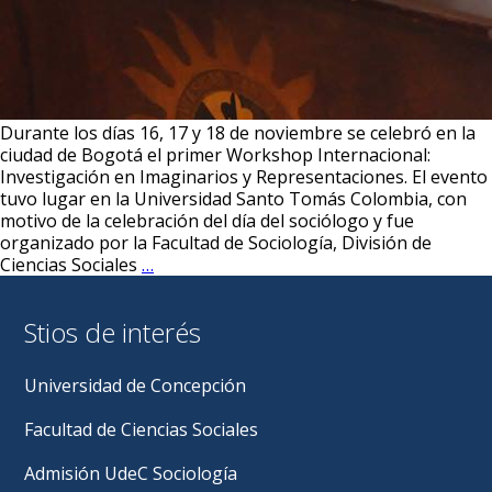
Durante los días 16, 17 y 18 de noviembre se celebró en la
ciudad de Bogotá el primer Workshop Internacional:
Investigación en Imaginarios y Representaciones. El evento
tuvo lugar en la Universidad Santo Tomás Colombia, con
motivo de la celebración del día del sociólogo y fue
organizado por la Facultad de Sociología, División de
El
Ciencias Sociales
…
Director
del
Stios de interés
Departamento
de
Sociología,
Universidad de Concepción
participó
activamente
Facultad de Ciencias Sociales
en
el
Admisión UdeC Sociología
1er