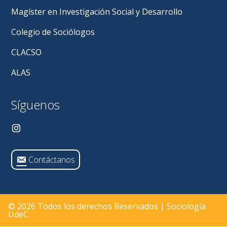
Workshop
Magíster en Investigación Social y Desarrollo
Internacional
de
Colegio de Sociólogos
la
Red
CLACSO
Iberoamericana
de
ALAS
Investigación
en
Imaginarios
Síguenos
y
Representaciones,
realizado
en
Bogotá,
Colombia.
Contáctanos
© 2026 Todos los derechos Reservados | Sociología
UdeC