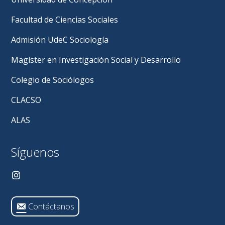
Rojas
Hernández:
Facultad de Ciencias Sociales
Celebrando
30
Admisión UdeC Sociología
Años
de
Magíster en Investigación Social y Desarrollo
Trayectoria
Académica
Colegio de Sociólogos
en
la
CLACSO
UdeC
ALAS
Síguenos
Contáctanos