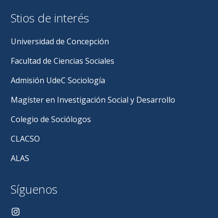
académicos
Stios de interés
de
nuestro
departamen
Universidad de Concepción
son
homenajead
Facultad de Ciencias Sociales
por
25
Admisión UdeC Sociología
y
30
Magíster en Investigación Social y Desarrollo
años
de
Colegio de Sociólogos
servicio
en
CLACSO
la
Universidad
ALAS
Síguenos