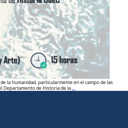
de la humanidad, particularmente en el campo de las
Sociología
 el Departamento de Historia de la
…
UdeC
organiza
foro
sobre
el
aporte
de Karl