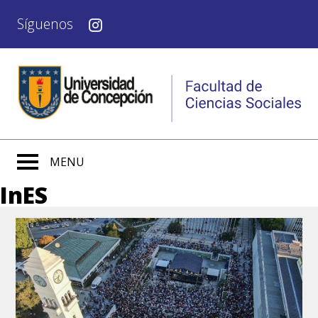
Síguenos
MENU
InES