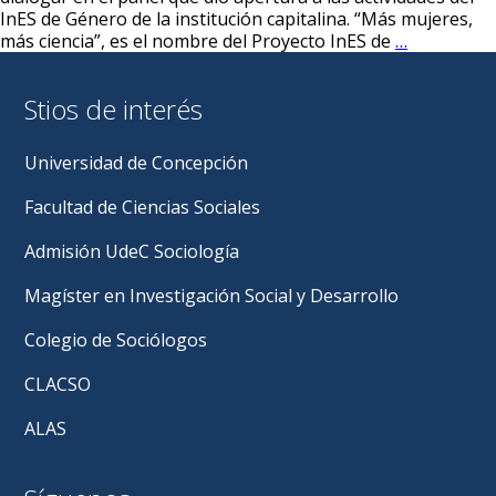
InES de Género de la institución capitalina. “Más mujeres,
Liderado
más ciencia”, es el nombre del Proyecto InES de
…
por
profesora
Stios de interés
Alejandra
Brito:
InES
Universidad de Concepción
de
Género
Facultad de Ciencias Sociales
impulsa
colaboraci
Admisión UdeC Sociología
entre
universida
Magíster en Investigación Social y Desarrollo
para
una
Colegio de Sociólogos
ciencia
más
CLACSO
inclusiva
ALAS