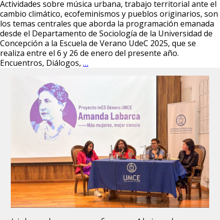
Actividades sobre música urbana, trabajo territorial ante el
cambio climático, ecofeminismos y pueblos originarios, son
los temas centrales que aborda la programación emanada
desde el Departamento de Sociología de la Universidad de
Concepción a la Escuela de Verano UdeC 2025, que se
realiza entre el 6 y 26 de enero del presente año.
Departamento
Encuentros, Diálogos,
…
de
Sociología
presenta
nutrida
programación
para
Escuela
de
Verano
UdeC
2025