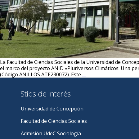
La Facultad de Ciencias Sociales de la Universidad de Conce
el marco del proyecto ANID «Pluriversos Climáticos: Una per
Universidad
(Código ANILLOS ATE230072). Este
…
de
Concepción:
Stios de interés
Convocatoria
a
Concurso
Universidad de Concepción
para
Investigador(a)
Facultad de Ciencias Sociales
Postdoctoral
en
Admisión UdeC Sociología
Proyecto