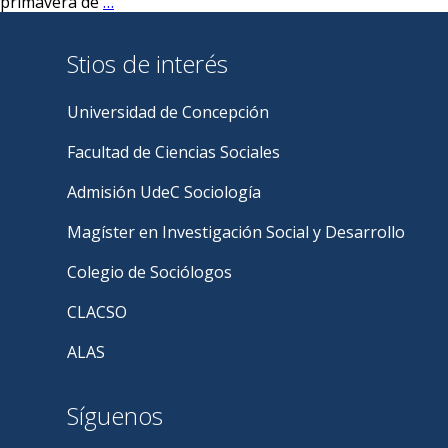
El
primavera de
…
historiador
Jorge
Stios de interés
Magasich
Airola
presenta
Universidad de Concepción
dos
libros
Facultad de Ciencias Sociales
sobre
la
Admisión UdeC Sociología
Historia
de
Magíster en Investigación Social y Desarrollo
la
Unidad
Colegio de Sociólogos
Popular
CLACSO
ALAS
Síguenos