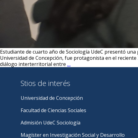
Estudiante de cuarto año de Sociología UdeC presentó una p
Universidad de Concepción, fue protagonista en el reciente
Gabriel
diálogo interterritorial entre
…
Pastén:
“Significó
Stios de interés
un
hito
personal
Universidad de Concepción
muy
relevante
Facultad de Ciencias Sociales
para
mi
Admisión UdeC Sociología
formación
como
Magíster en Investigación Social y Desarrollo
futuro