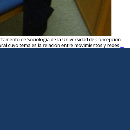
artamento de Sociología de la Universidad de Concepción
Pa
toral cuyo tema es la relación entre movimientos y redes
…
de
la
al
Yu
Ta
de
la
Un
de
Za
Mé