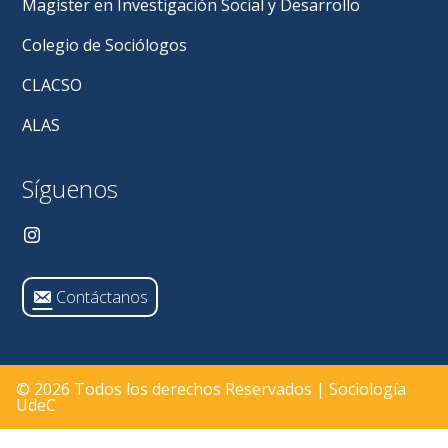
Magíster en Investigación Social y Desarrollo
patrimoniales
Colegio de Sociólogos
CLACSO
ALAS
Síguenos
Contáctanos
© 2026 Todos los derechos Reservados | Sociología
UdeC