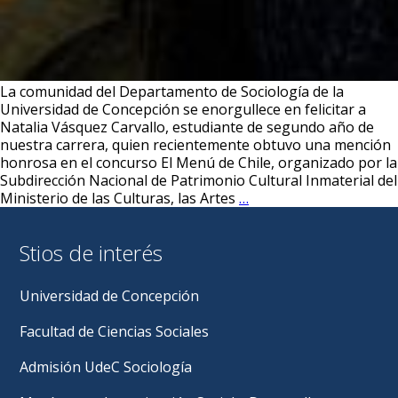
La comunidad del Departamento de Sociología de la
Universidad de Concepción se enorgullece en felicitar a
Natalia Vásquez Carvallo, estudiante de segundo año de
nuestra carrera, quien recientemente obtuvo una mención
honrosa en el concurso El Menú de Chile, organizado por la
Subdirección Nacional de Patrimonio Cultural Inmaterial del
Estudiante
Ministerio de las Culturas, las Artes
…
de
segundo
Stios de interés
año
recibe
mención
Universidad de Concepción
honrosa
en
Facultad de Ciencias Sociales
concurso
nacional
Admisión UdeC Sociología
sobre
cocinas