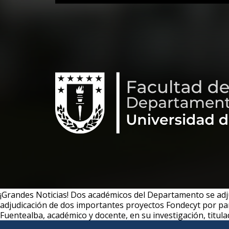
¡Grandes Noticias! Dos académicos del Departamento se adj
adjudicación de dos importantes proyectos Fondecyt por par
Fuentealba, académico y docente, en su investigación, titul