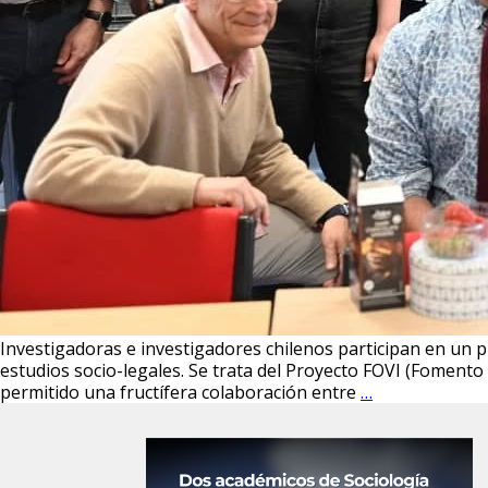
Investigadoras e investigadores chilenos participan en un pr
estudios socio-legales. Se trata del Proyecto FOVI (Fomento 
Chile
permitido una fructífera colaboración entre
…
y
Reino
Unido
estrechan