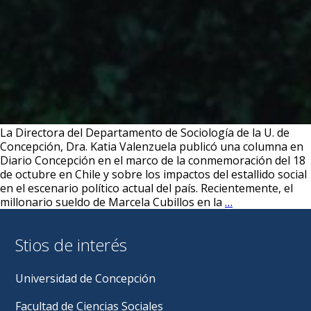
La Directora del Departamento de Sociología de la U. de
Concepción, Dra. Katia Valenzuela publicó una columna en
Diario Concepción en el marco de la conmemoración del 18
de octubre en Chile y sobre los impactos del estallido social
en el escenario político actual del país. Recientemente, el
OPINIÓN:
millonario sueldo de Marcela Cubillos en la
…
Del
“octubrismo”
Stios de interés
al
octubre
rebelde,
Universidad de Concepción
por
la
Facultad de Ciencias Sociales