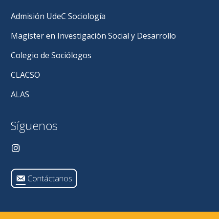
Directora
del
Admisión UdeC Sociología
Departamento
Dra.
Magíster en Investigación Social y Desarrollo
Katia
Valenzuela
Colegio de Sociólogos
CLACSO
ALAS
Síguenos
Contáctanos