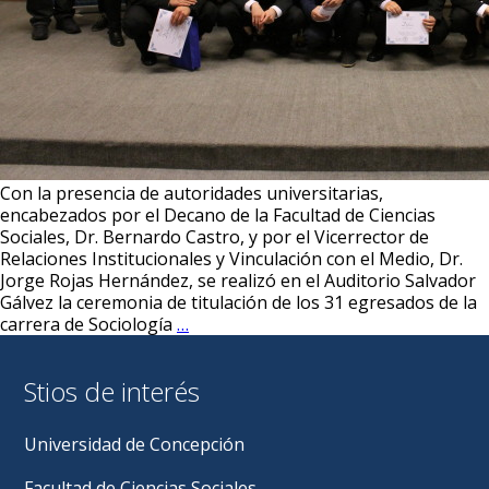
Con la presencia de autoridades universitarias,
encabezados por el Decano de la Facultad de Ciencias
Sociales, Dr. Bernardo Castro, y por el Vicerrector de
Relaciones Institucionales y Vinculación con el Medio, Dr.
Jorge Rojas Hernández, se realizó en el Auditorio Salvador
Gálvez la ceremonia de titulación de los 31 egresados de la
Nueva
carrera de Sociología
…
generación
de
Stios de interés
sociólogos
recibió
su
Universidad de Concepción
título
profesional
Facultad de Ciencias Sociales