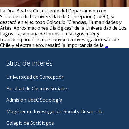
La Dra. Beatriz Cid, docente del Departamento de
Sociología de la Universidad de Concepción (UdeC), se
destacó en el exitoso Coloquio “Ciencias, Humanidades y
Artes: Aproximaciones Dialógicas” de la Universidad de Los
Lagos. La semana de intensos diálogos inter y
transdisciplinarios, que convocó a investigadores/as de
Coloquio
Chile y el extranjero, resaltó la importancia de la
…
“Ciencias,
Humanid
Stios de interés
y
Artes”:
Destacad
Universidad de Concepción
la
participa
Facultad de Ciencias Sociales
de
la
Admisión UdeC Sociología
Dra.
Beatriz
Magíster en Investigación Social y Desarrollo
Cid
del
Colegio de Sociólogos
Departam