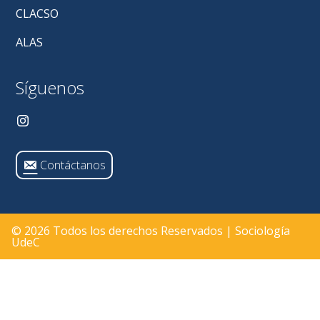
de
CLACSO
Sociologí
UdeC
ALAS
Síguenos
Contáctanos
© 2026 Todos los derechos Reservados | Sociología
UdeC