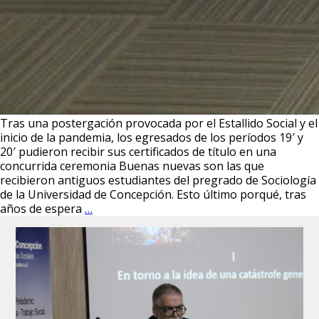
Tras una postergación provocada por el Estallido Social y el
inicio de la pandemia, los egresados de los períodos 19′ y
20′ pudieron recibir sus certificados de título en una
concurrida ceremonia Buenas nuevas son las que
recibieron antiguos estudiantes del pregrado de Sociología
de la Universidad de Concepción. Esto último porqué, tras
Promoción
años de espera
…
2019
y
2020
cerró
su
ciclo
académico