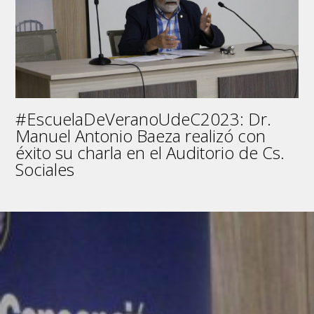
con
una
ceremonia
de
titulación
en
el
Auditorio
#EscuelaDeVeranoUdeC2023: Dr.
de
la
Manuel Antonio Baeza realizó con
Facultad
éxito su charla en el Auditorio de Cs.
de
Sociales
Ciencias
Sociales