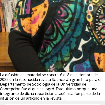
La difusión del material se concretó el 8 de diciembre de
2022 en la reconocida revista Science Un gran hito para el
Departamento de Sociología de la Universidad de
Concepción fue el que se logró. Esto último porque una
integrante de dicha repartición académica fue parte de la
La
difusión de un artículo en la revista
…
Dra.