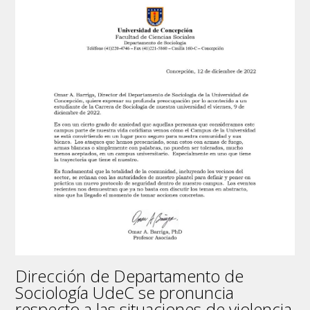
Beatriz
Cid
publicó
un
artículo
en
una
de
las
revistas
científicas
más
prestigiosas
Dirección de Departamento de
Sociología UdeC se pronuncia
respecto a las situaciones de violencia