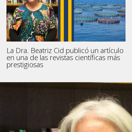
en
el
marco
de
la
Escuela
de
Verano
La Dra. Beatriz Cid publicó un artículo
UdeC
2023
en una de las revistas científicas más
prestigiosas