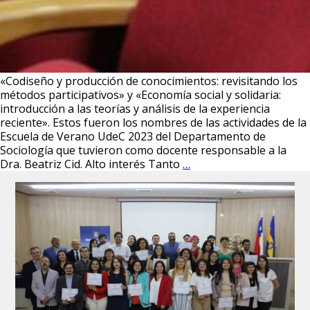
«Codiseño y producción de conocimientos: revisitando los
métodos participativos» y «Economía social y solidaria:
introducción a las teorías y análisis de la experiencia
reciente». Estos fueron los nombres de las actividades de la
Escuela de Verano UdeC 2023 del Departamento de
Sociología que tuvieron como docente responsable a la
#EscuelaDeVeranoUde
Dra. Beatriz Cid. Alto interés Tanto
…
Con
alta
convocatoria
concluyeron
todas
las
actividades
organizadas
por
la