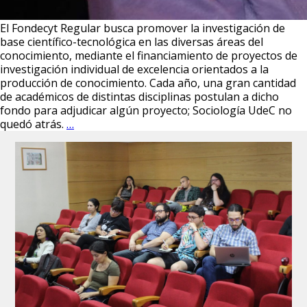
El Fondecyt Regular busca promover la investigación de
base científico-tecnológica en las diversas áreas del
conocimiento, mediante el financiamiento de proyectos de
investigación individual de excelencia orientados a la
producción de conocimiento. Cada año, una gran cantidad
de académicos de distintas disciplinas postulan a dicho
fondo para adjudicar algún proyecto; Sociología UdeC no
Dra.
quedó atrás.
…
Beatriz
Cid
Aguayo
se
adjudicó
un
nuevo
proyecto
Fondecyt