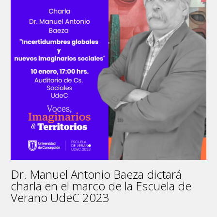
con
éxito
su
charla
en
el
Auditorio
de
Cs.
Sociales
Dr. Manuel Antonio Baeza dictará
charla en el marco de la Escuela de
Verano UdeC 2023