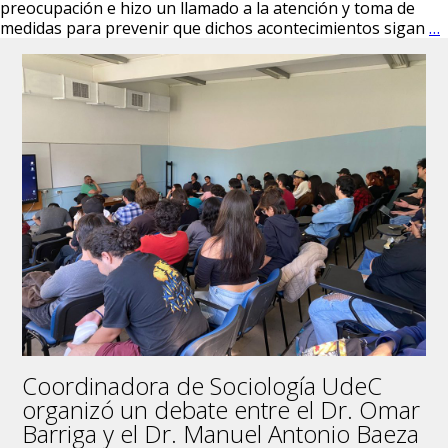
preocupación e hizo un llamado a la atención y toma de
D
medidas para prevenir que dichos acontecimientos sigan
…
d
d
S
s
p
r
a
l
s
d
v
e
Coordinadora de Sociología UdeC
organizó un debate entre el Dr. Omar
Barriga y el Dr. Manuel Antonio Baeza