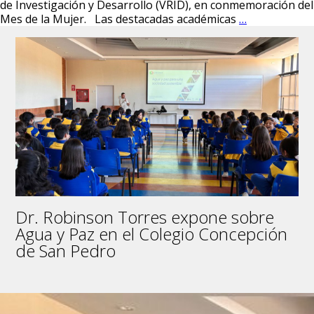
de Investigación y Desarrollo (VRID), en conmemoración del
Docentes
Mes de la Mujer. Las destacadas académicas
…
del
Departamen
de
Sociología
Participaron
en
el
Primer
Feminario
de
la
UdeC
Dr. Robinson Torres expone sobre
Agua y Paz en el Colegio Concepción
de San Pedro