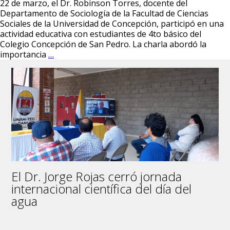
22 de marzo, el Dr. Robinson Torres, docente del
Departamento de Sociología de la Facultad de Ciencias
Sociales de la Universidad de Concepción, participó en una
actividad educativa con estudiantes de 4to básico del
Colegio Concepción de San Pedro. La charla abordó la
Dr.
importancia
…
Robinson
Torres
expone
sobre
Agua
y
Paz
en
el
Colegio
Concepción
El Dr. Jorge Rojas cerró jornada
de
internacional científica del día del
San
Pedro
agua