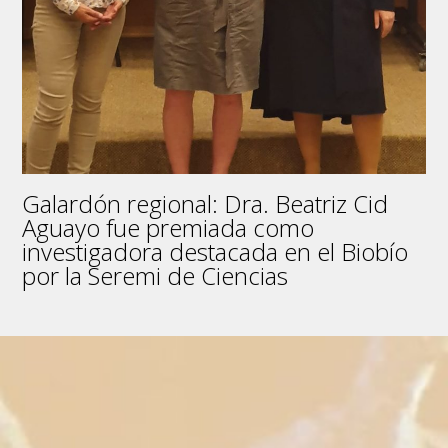
sustentable
en
tiempos
de
cambio
climático
Galardón regional: Dra. Beatriz Cid
Aguayo fue premiada como
investigadora destacada en el Biobío
por la Seremi de Ciencias