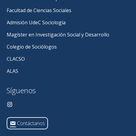
investigadora
destacada
Facultad de Ciencias Sociales
en
el
Admisión UdeC Sociología
Biobío
por
Magíster en Investigación Social y Desarrollo
la
Seremi
Colegio de Sociólogos
de
Ciencias
CLACSO
ALAS
Síguenos
Contáctanos