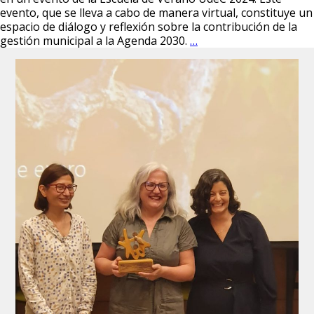
evento, que se lleva a cabo de manera virtual, constituye un
espacio de diálogo y reflexión sobre la contribución de la
El
gestión municipal a la Agenda 2030.
…
Dr.
Jorge
Rojas
Hernández,
participará
en
la
Escuela
de
Verano
UdeC
2024
con
una
ponencia
virtual
sobre
el
desarrollo