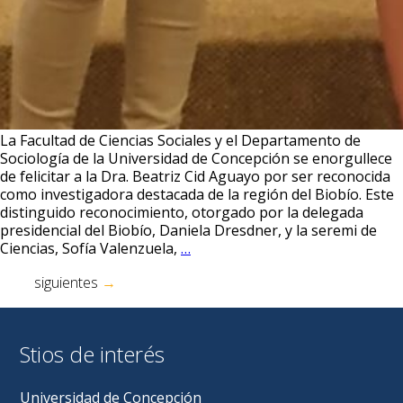
La Facultad de Ciencias Sociales y el Departamento de
Sociología de la Universidad de Concepción se enorgullece
de felicitar a la Dra. Beatriz Cid Aguayo por ser reconocida
como investigadora destacada de la región del Biobío. Este
distinguido reconocimiento, otorgado por la delegada
presidencial del Biobío, Daniela Dresdner, y la seremi de
Galardón
Ciencias, Sofía Valenzuela,
…
regional:
Navegación
siguientes
→
Dra.
de
Beatriz
entradas
Cid
Aguayo
Stios de interés
fue
premiada
como
Universidad de Concepción