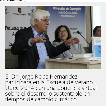
imaginario:
la
despedida
del
destacado
docente
Dr.
Manuel
Antonio
Baeza
El Dr. Jorge Rojas Hernández,
participará en la Escuela de Verano
UdeC 2024 con una ponencia virtual
sobre el desarrollo sustentable en
tiempos de cambio climático