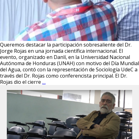
Queremos destacar la participación sobresaliente del Dr.
Jorge Rojas en una jornada científica internacional. El
evento, organizado en Danlí, en la Universidad Nacional
Autónoma de Honduras (UNAH) con motivo del Día Mundial
del Agua, contó con la representación de Sociología UdeC a
través del Dr. Rojas como conferencista principal. El Dr.
El
Rojas dio el cierre
…
Dr.
Jorge
Rojas
cerró
jornada
internacional
científica
del
día