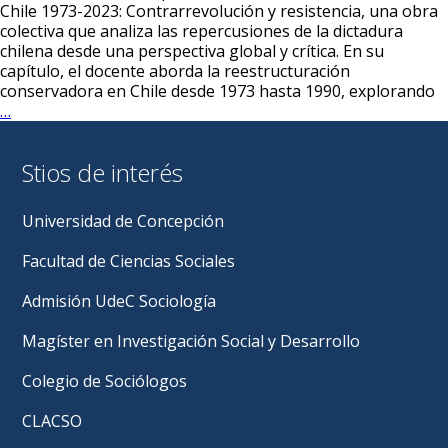
Chile 1973-2023: Contrarrevolución y resistencia, una obra
colectiva que analiza las repercusiones de la dictadura
chilena desde una perspectiva global y crítica. En su
capítulo, el docente aborda la reestructuración
conservadora en Chile desde 1973 hasta 1990, explorando
Docente
…
Mauricio
Retamal
Stios de interés
Kries
participa
en
Universidad de Concepción
libro
internacional
Facultad de Ciencias Sociales
sobre
el
Admisión UdeC Sociología
Golpe
de
Magíster en Investigación Social y Desarrollo
Estado
en
Colegio de Sociólogos
Chile
CLACSO