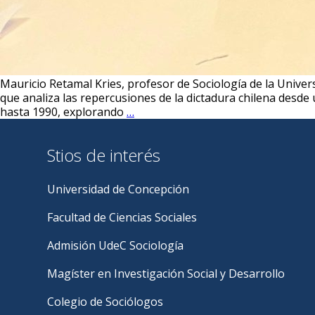
Mauricio Retamal Kries, profesor de Sociología de la Univer
que analiza las repercusiones de la dictadura chilena desde 
Docente
hasta 1990, explorando
…
Mauricio
Retamal
Stios de interés
Kries
participa
en
Universidad de Concepción
libro
internacional
Facultad de Ciencias Sociales
sobre
el
Admisión UdeC Sociología
Golpe
de
Magíster en Investigación Social y Desarrollo
Estado
en
Colegio de Sociólogos
Chile