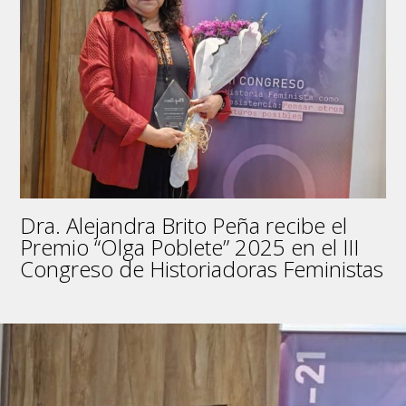
enseñanza
media
en
la
región
del
Biobío
Dra. Alejandra Brito Peña recibe el
Premio “Olga Poblete” 2025 en el III
Congreso de Historiadoras Feministas