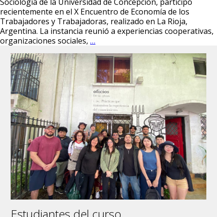
Sociología de la Universidad de Concepción, participó
recientemente en el X Encuentro de Economía de los
Trabajadores y Trabajadoras, realizado en La Rioja,
Argentina. La instancia reunió a experiencias cooperativas,
Estudiante
organizaciones sociales,
…
del
Grupo
de
Estudios
“Dinámicas
Emergentes
del
Trabajo”
participa
en
encuentro
internacional
de
cooperativas
en
Argentina
Estudiantes del curso