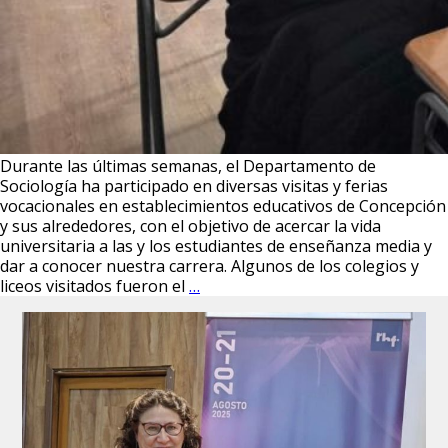
Durante las últimas semanas, el Departamento de
Sociología ha participado en diversas visitas y ferias
vocacionales en establecimientos educativos de Concepción
y sus alrededores, con el objetivo de acercar la vida
universitaria a las y los estudiantes de enseñanza media y
dar a conocer nuestra carrera. Algunos de los colegios y
Sociología
liceos visitados fueron el
…
se
acerca
a
las
y
los
estudiantes
de