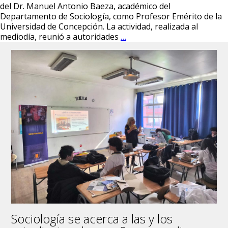
del Dr. Manuel Antonio Baeza, académico del
Departamento de Sociología, como Profesor Emérito de la
Universidad de Concepción. La actividad, realizada al
Universidad
mediodía, reunió a autoridades
…
de
Concepción
reconoció
al
Dr.
Manuel
Antonio
Baeza
como
Profesor
Emérito
en
emotiva
ceremonia
Sociología se acerca a las y los