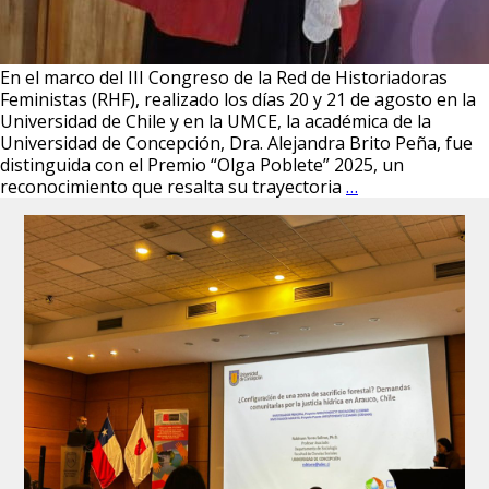
En el marco del III Congreso de la Red de Historiadoras
Feministas (RHF), realizado los días 20 y 21 de agosto en la
Universidad de Chile y en la UMCE, la académica de la
Universidad de Concepción, Dra. Alejandra Brito Peña, fue
distinguida con el Premio “Olga Poblete” 2025, un
Dra.
reconocimiento que resalta su trayectoria
…
Alejandra
Brito
Peña
recibe
el
Premio
“Olga
Poblete”
2025
en
el
III
Congreso