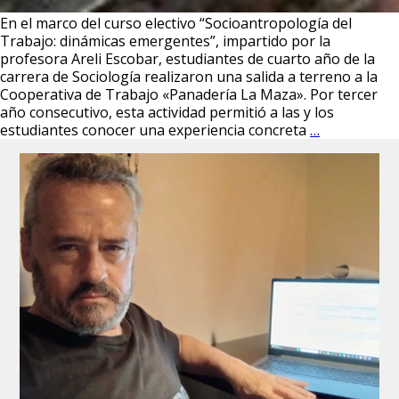
En el marco del curso electivo “Socioantropología del
Trabajo: dinámicas emergentes”, impartido por la
profesora Areli Escobar, estudiantes de cuarto año de la
carrera de Sociología realizaron una salida a terreno a la
Cooperativa de Trabajo «Panadería La Maza». Por tercer
año consecutivo, esta actividad permitió a las y los
Estudiantes
estudiantes conocer una experiencia concreta
…
del
curso
Socioantrop
del
Trabajo
visitan
la
Cooperativ
de
Trabajo
Panadería
La
Maza