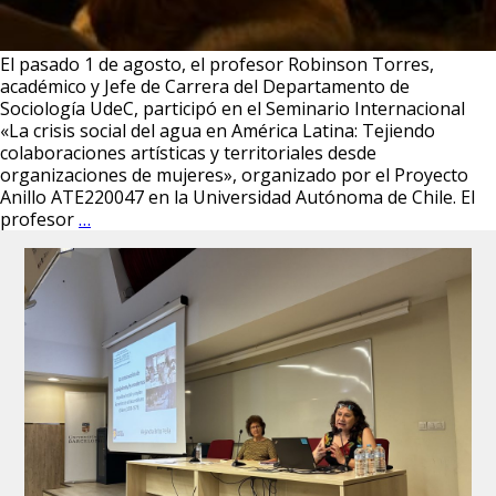
El pasado 1 de agosto, el profesor Robinson Torres,
académico y Jefe de Carrera del Departamento de
Sociología UdeC, participó en el Seminario Internacional
«La crisis social del agua en América Latina: Tejiendo
colaboraciones artísticas y territoriales desde
organizaciones de mujeres», organizado por el Proyecto
Anillo ATE220047 en la Universidad Autónoma de Chile. El
Profesor
profesor
…
Robinson
Torres
participa
en
seminario
internacional
sobre
crisis
hídrica
en
América
Latina