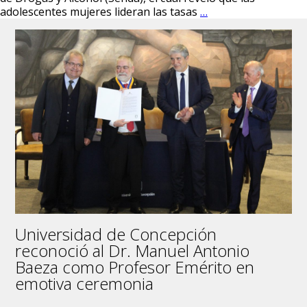
Rodrigo
adolescentes mujeres lideran las tasas
…
Ganter
analiza
factores
sociales
que
inciden
en
el
consumo
de
drogas
en
adolescentes
mujeres
Universidad de Concepción
reconoció al Dr. Manuel Antonio
Baeza como Profesor Emérito en
emotiva ceremonia